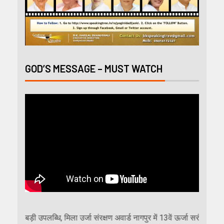
GOD’S MESSAGE – MUST WATCH
मिला उर्जा संरक्षण अवार्ड नागपुर में 13वें ऊर्जा सरंक्षण समारोह में राज्य के ऊर