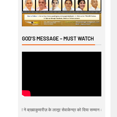
GOD’S MESSAGE – MUST WATCH
बावनकुले ने ब्रह्माकुमारीज़ के लातूर सेवाकेन्द्र को दिया सम्मान # बीके भूपाल को 